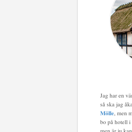
Jag har en vä
så ska jag åka
Mölle
, men m
bo på hotell i 
men är ju kans