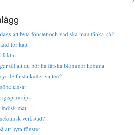
2
nlägg
 dags att byta fönster och vad ska man tänka på?
nd för katt
t-fakta
gar till att du bör ha färska blommor hemma
yr de flesta katter vatten?
 möbeltassar
rgisparartips
 indisk mat
mekanisk verkstad?
å att byta fönster