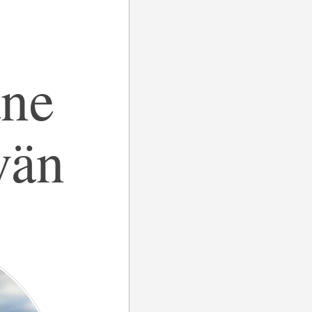
åne
vän