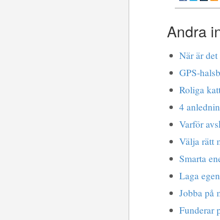
Andra i
När är det
GPS-halsba
Roliga kat
4 anlednin
Varför avsk
Välja rätt
Smarta ene
Laga egen
Jobba på 
Funderar p