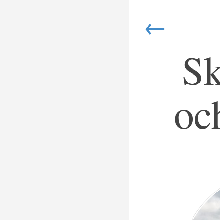
←
Sk
oc