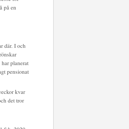
gå på en
r där. I och
rönskar
 har planerat
agt pensionat
 veckor kvar
och det tror