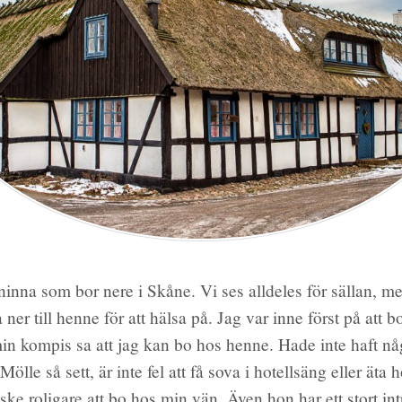
ninna som bor nere i Skåne. Vi ses alldeles för sällan, m
 ner till henne för att hälsa på. Jag var inne först på att 
in kompis sa att jag kan bo hos henne. Hade inte haft nå
Mölle så sett, är inte fel att få sova i hotellsäng eller äta h
ke roligare att bo hos min vän. Även hon har ett stort int