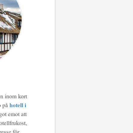
en inom kort
hotell i
bo på
got emot att
otellfrukost,
resse för