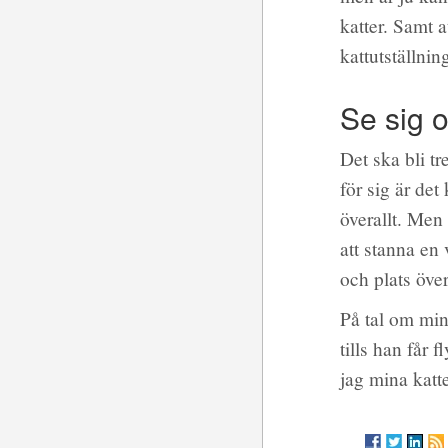
katter. Samt a
kattutställnin
Se sig 
Det ska bli tr
för sig är de
överallt. Men 
att stanna en
och plats över
På tal om mina
tills han får 
jag mina kat