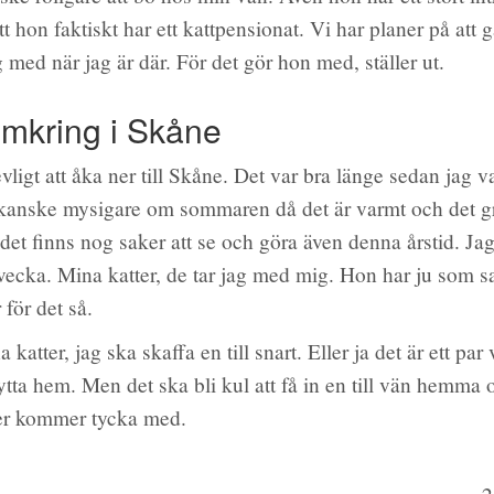
tt hon faktiskt har ett kattpensionat. Vi har planer på att 
g med när jag är där. För det gör hon med, ställer ut.
omkring i Skåne
evligt att åka ner till Skåne. Det var bra länge sedan jag va
t kanske mysigare om sommaren då det är varmt och det g
det finns nog saker att se och göra även denna årstid. Jag
 vecka. Mina katter, de tar jag med mig. Hon har ju som s
 för det så.
 katter, jag ska skaffa en till snart. Eller ja det är ett par
flytta hem. Men det ska bli kul att få in en till vän hemma 
ter kommer tycka med.