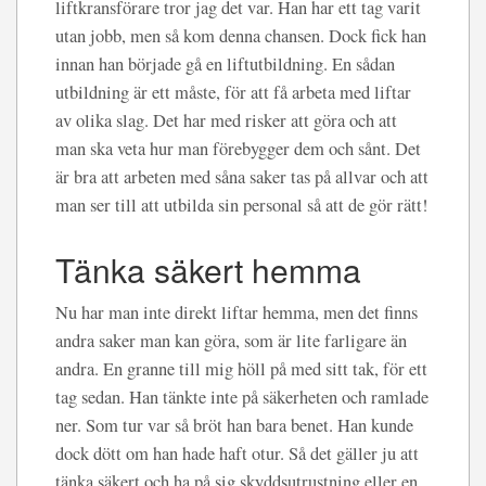
liftkransförare tror jag det var. Han har ett tag varit
utan jobb, men så kom denna chansen. Dock fick han
innan han började gå en liftutbildning. En sådan
utbildning är ett måste, för att få arbeta med liftar
av olika slag. Det har med risker att göra och att
man ska veta hur man förebygger dem och sånt. Det
är bra att arbeten med såna saker tas på allvar och att
man ser till att utbilda sin personal så att de gör rätt!
Tänka säkert hemma
Nu har man inte direkt liftar hemma, men det finns
andra saker man kan göra, som är lite farligare än
andra. En granne till mig höll på med sitt tak, för ett
tag sedan. Han tänkte inte på säkerheten och ramlade
ner. Som tur var så bröt han bara benet. Han kunde
dock dött om han hade haft otur. Så det gäller ju att
tänka säkert och ha på sig skyddsutrustning eller en