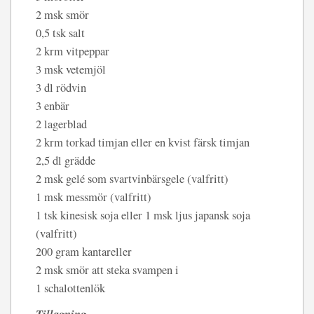
2 msk smör
0,5 tsk salt
2 krm vitpeppar
3 msk vetemjöl
3 dl rödvin
3 enbär
2 lagerblad
2 krm torkad timjan eller en kvist färsk timjan
2,5 dl grädde
2 msk gelé som svartvinbärsgele (valfritt)
1 msk messmör (valfritt)
1 tsk kinesisk soja eller 1 msk ljus japansk soja
(valfritt)
200 gram kantareller
2 msk smör att steka svampen i
1 schalottenlök
Tillagning